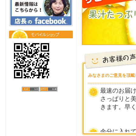
た。今年初「レモ
2025.1.19
ました。
2025.1.9 
とめ買いあり！「
予定となります。
2025.12.23
月5日まで休業しま
みなさまのご意見を頂戴
ください。今年も
最速のお届
2025.10.4
さっぱりと
だ在庫あります。
きます。早く
2025.9.27
わせ)１０月中旬！
余分に入れ
号(なんかん20ごう