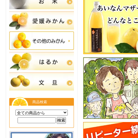
2026.5.11
はるか・河内晩柑
2026.5.11
2026.4.13
りわずか！
2026.3.26
７年）ご注文しな
品：河内晩柑のみ
2026.2.27
柑」「甘夏」のご
商品検索
い。ご注文が多く
の程よろしくお願
2026.2.27