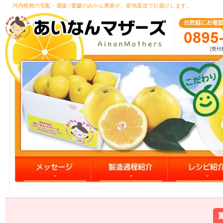
河内晩柑の宅配・通販 | 愛媛のみかん農家が、産地直送でお届けします。