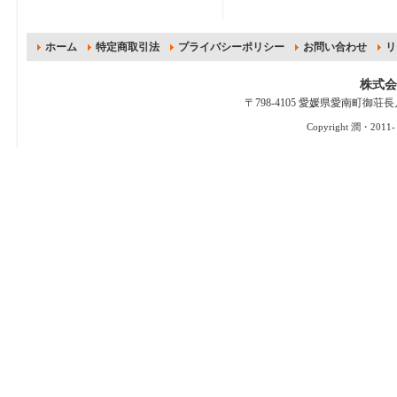
ます。気候
2025.8.19
ホーム
特定商取引法
プライバシーポリシー
お問い合わせ
リ
なくなり次第終了
みかんも然
株式会
2025.8.6 河
〒798-4105 愛媛県愛南町御荘長月1113
を作る予定で
でお休みとなりま
Copyright 潤・2011
ださい。
この度は、
2025.8.2 
た。近所の皆
2025.7.3 
2025.6.12
「にこまる
方はお電話にてお
冬みかん楽し
2025.6.5
ありがとうござい
早速に届き
2025.5.13
ありがとうご