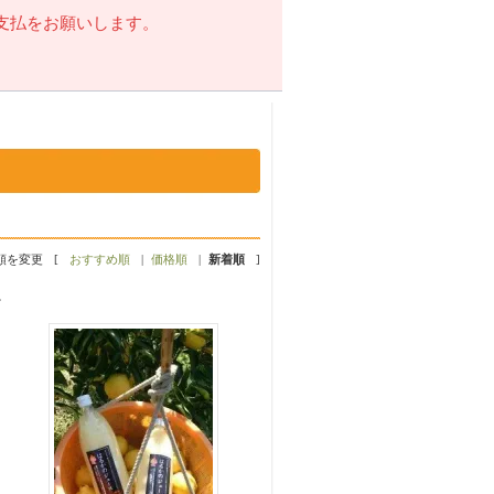
支払をお願いします。
順を変更
[
おすすめ順
|
価格順
|
新着順
]
。