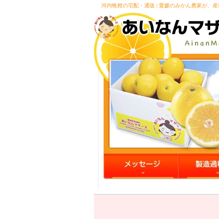
河内晩柑の宅配・通販 | 愛媛のみかん農家が、