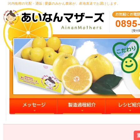
河内晩柑の宅配・通販 | 愛媛のみかん農家が、産地直送でお届けします。