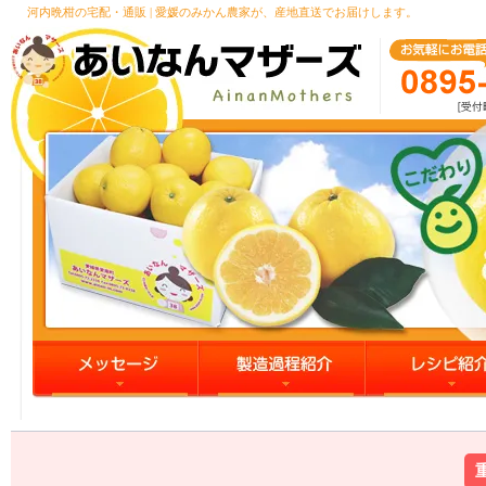
河内晩柑の宅配・通販 | 愛媛のみかん農家が、産地直送でお届けします。