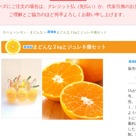
ーズにご注文の場合は、クレジット払（先払い）か、代金引換のお
ご理解とご協力のほど何卒よろしくお願い申し上げます。
ホーム
>
レモン・まどんな
>
まどんな２kgとジュレ６個セット
まどんな２kgとジュレ６個セット
販売
JA
号。
売。
く、
よう
トに
量約
した
制。