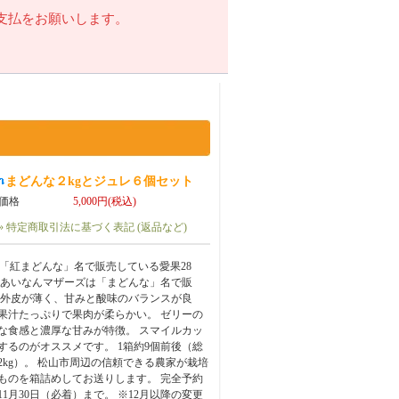
支払をお願いします。
まどんな２kgとジュレ６個セット
価格
5,000円(税込)
» 特定商取引法に基づく表記 (返品など)
が「紅まどんな」名で販売している愛果28
 あいなんマザーズは「まどんな」名で販
 外皮が薄く、甘みと酸味のバランスが良
果汁たっぷりで果肉が柔らかい。 ゼリーの
な食感と濃厚な甘みが特徴。 スマイルカッ
するのがオススメです。 1箱約9個前後（総
2kg）。 松山市周辺の信頼できる農家が栽培
ものを箱詰めしてお送りします。 完全予約
11月30日（必着）まで。 ※12月以降の変更