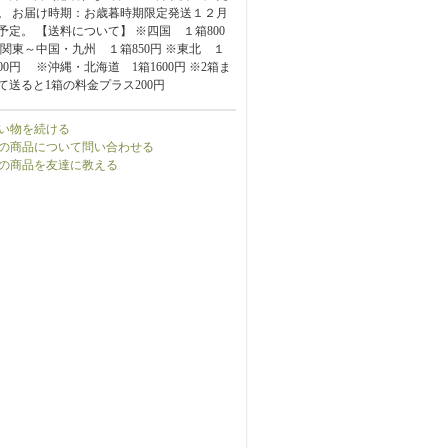
。 お届け時期：お歳暮時期限定発送１２月
予定。 【送料について】 ※四国 １箱800
※関東～中国・九州 １箱850円 ※東北 １
000円 ※沖縄・北海道 1箱1600円 ※2箱ま
て送ると1箱の料金プラス200円
い物を続ける
の商品について問い合わせる
の商品を友達に教える