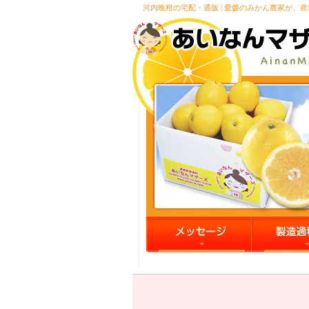
河内晩柑の宅配・通販 | 愛媛のみかん農家が、